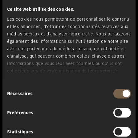
multicontour à la liste de lecture de de soirée dans DOLBY ATMOS.
Ce site web utilise des cookies.
Les cookies nous permettent de personnaliser le contenu
et les annonces, d'offrir des fonctionnalités relatives aux
médias sociaux et d'analyser notre trafic. Nous partageons
Jusqu'à 750 Nm
également des informations sur l'utilisation de notre site
avec nos partenaires de médias sociaux, de publicité et
Couple¹
d'analyse, qui peuvent combiner celles-ci avec d'autres
informations que vous leur avez fournies ou qu'ils ont
En 4,5 s
collectées lors de votre utilisation de leurs services.
de 0 à 100 km/h
Sélection
Nécessaires
du
Jusqu'à 404 ch
consentement
Préférences
Puissance nominale¹
Statistiques