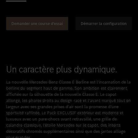
Favoriser le lieu
Esch/Alzette
Favoriser le lieu
Diekirch Used Car Center
Favoriser le lieu
GRIDX Pop-Up Store
Demander une course d’essai
Démarrer la configuration
Un caractère plus dynamique.
La nouvelle Mercedes-Benz Classe E Berline est l’incarnation de la
berline du segment haut de gamme. Son ambition est clairement
affichée sur la silhouette de la nouvelle Classe E. Le capot
allongé, les phares droits au design racé et l’avant marqué tout en
largeur avec ses grandes prises d’air sont la promesse d’une
sportivité raffinée. Le Pack EXCLUSIF extérieur est moderne et
luxueux avec un pare-chocs avant retravaillé, une grille de
calandre classique, l’étoile Mercedes sur le capot, des inserts
décoratifs chromés supplémentaires ainsi que des jantes alliage
plus grandes.