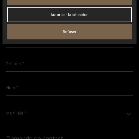
Autoriser la sélection
Les champs indiqués par un * sont obligatoires.
Refuser
Salutation
*
Prénom
*
Nom
*
Ma filiale
*
Demande de contact