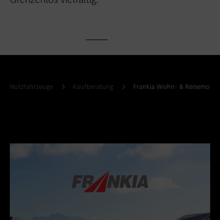
Nutzfahrzeuge
Kaufberatung
Frankia Wohn- & Reisemobil