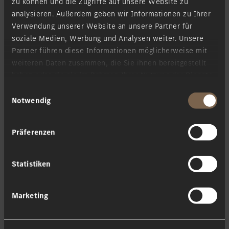
zu können und die Zugriffe auf unsere Website zu
analysieren. Außerdem geben wir Informationen zu Ihrer
Verkauf:
(+352) 40 80 1 -1
Verwendung unserer Website an unsere Partner für
vente@merbag.lu
soziale Medien, Werbung und Analysen weiter. Unsere
Partner führen diese Informationen möglicherweise mit
Service:
(+352) 40 80 1 -220
weiteren Daten zusammen, die Sie ihnen bereitgestellt
hol.service@merbag.lu
haben oder die sie im Rahmen Ihrer Nutzung der Dienste
gesammelt haben.
Einwilligungsauswahl
Notwendig
Servicetermin
Präferenzen
Statistiken
Probefahrt
Marketing