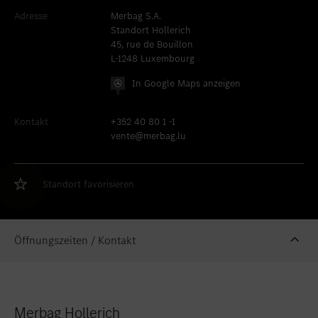
Standort favorisieren
Diekirch Used Car Center
Adresse
Merbag S.A.
Standort Hollerich
Standort favorisieren
GRIDX Pop-Up Store
45, rue de Bouillon
L-1248 Luxembourg
In Google Maps anzeigen
Kontakt
+352 40 80 1 -1
vente@merbag.lu
Standort favorisieren
Öffnungszeiten / Kontakt
Merbag Hollerich