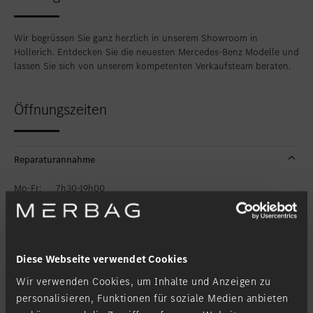
Wir begrüssen Sie ganz herzlich in unserem Showroom in
Hollerich. Entdecken Sie die neuesten Mercedes-Benz Modelle und
lassen Sie sich von unserem kompetenten Verkaufsteam beraten.
Öffnungszeiten
Reparaturannahme
Mo-Fr:
7h30-19h00
Verkauf
Teileverkauf/Lager
Diese Webseite verwendet Cookies
Wir verwenden Cookies, um Inhalte und Anzeigen zu
personalisieren, Funktionen für soziale Medien anbieten
Kontakt