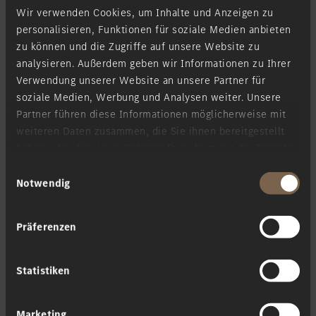
Wir verwenden Cookies, um Inhalte und Anzeigen zu
personalisieren, Funktionen für soziale Medien anbieten
zu können und die Zugriffe auf unsere Website zu
analysieren. Außerdem geben wir Informationen zu Ihrer
Marco Polo
Verwendung unserer Website an unsere Partner für
soziale Medien, Werbung und Analysen weiter. Unsere
Partner führen diese Informationen möglicherweise mit
weiteren Daten zusammen, die Sie ihnen bereitgestellt
haben oder die sie im Rahmen Ihrer Nutzung der Dienste
gesammelt haben.
Einwilligungsauswahl
Notwendig
Präferenzen
Statistiken
T-Klasse
Marketing