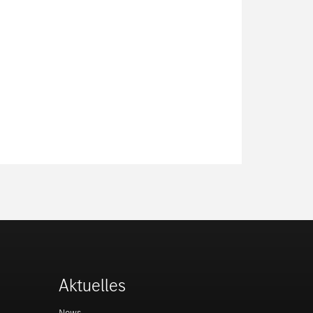
Aktuelles
News