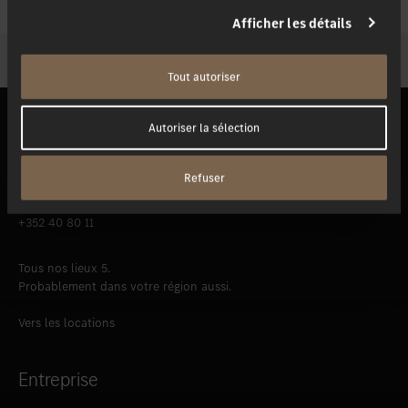
Afficher les détails
Nos interlocuteurs
Tout autoriser
Autoriser la sélection
Merbag S.A.
Siège principal
Refuser
45, rue de Bouillon
L-1248 Luxembourg
+352 40 80 11
Tous nos lieux 5.
Probablement dans votre région aussi.
Vers les locations
Entreprise