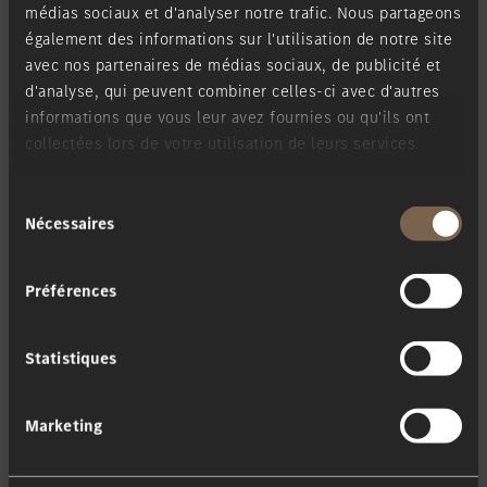
médias sociaux et d'analyser notre trafic. Nous partageons
Heures d'ouverture
également des informations sur l'utilisation de notre site
avec nos partenaires de médias sociaux, de publicité et
d'analyse, qui peuvent combiner celles-ci avec d'autres
Atelier & Magasin
informations que vous leur avez fournies ou qu'ils ont
collectées lors de votre utilisation de leurs services.
Lu-Ve:
7h00-19h00
Sa:
7h00-15h00
Sélection
Nécessaires
du
Vente Vans
consentement
Préférences
Contact
Statistiques
Service:
(+352) 26 8 085 -1
roo.service@merbag.lu
Marketing