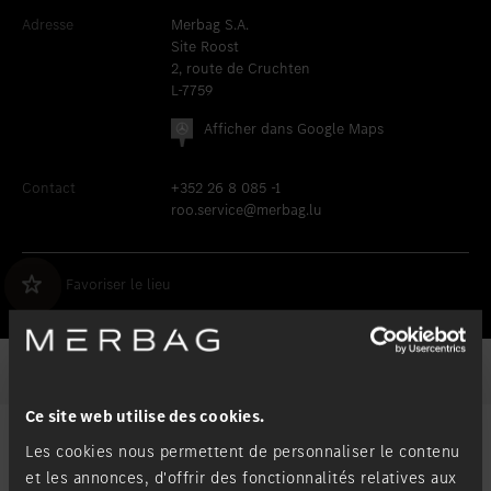
Favoriser le lieu
Frankia Camper Center
Adresse
Merbag S.A.
Site Roost
2, route de Cruchten
L-7759
Afficher dans Google Maps
Contact
+352 26 8 085 -1
roo.service@merbag.lu
Favoriser le lieu
Heures d'ouverture / Contact
Ce site web utilise des cookies.
Les cookies nous permettent de personnaliser le contenu
et les annonces, d'offrir des fonctionnalités relatives aux