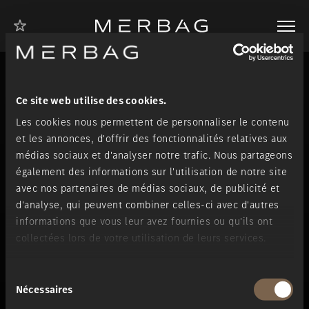
Vers la page
Vers la page
Vers le pied
Vers la
Vers le
navigation
d'accueil
d'accueil
contenu
de page
des voitures
des
particulières
véhicules
utilitaires
Merbag S.A.
Le site
a été enregistré comme étant votre filiale pour le domaine
.
Ce site web utilise des cookies.
Siège principal
Vous n'avez pas encore favorisé un emplacement du Merbag.
Les cookies nous permettent de personnaliser le contenu
45, rue de Bouillon
et les annonces, d'offrir des fonctionnalités relatives aux
L-1248 Luxembourg
Pour ce faire, sélectionnez la succursale à laquelle vous faites
+352 40 80 11
médias sociaux et d'analyser notre trafic. Nous partageons
confiance dans la liste suivante et marquez l'emplacement avec le
également des informations sur l'utilisation de notre site
symbole
.
avec nos partenaires de médias sociaux, de publicité et
Tous nos lieux 5.
Probablement dans votre région aussi.
d'analyse, qui peuvent combiner celles-ci avec d'autres
Véhicules particuliers
Véhicules utilitaires
informations que vous leur avez fournies ou qu'ils ont
Vers les locations
collectées lors de votre utilisation de leurs services.
Favoriser le lieu
Hollerich
Entreprise
Sélection
Favoriser le lieu
Diekirch
Nécessaires
du
Le Groupe Merbag
consentement