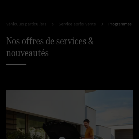
Favoriser le lieu
Esch/Alzette
Favoriser le lieu
Diekirch Used Car Center
Favoriser le lieu
GRIDX Pop-Up Store
Véhicules particuliers
Service après-vente
Programmes de 
Nos offres de services &
nouveautés