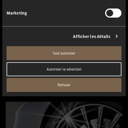
Marketing
Afficher les détails
Tout autoriser
Autoriser la sélection
Services de lavage & de préparation.
Refuser