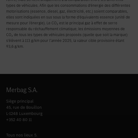
types de véhicules. Afin que les consommations d’énergie des différentes
motorisations (essence, diesel, gaz, électricité, etc.) soient comparables,
elles sont indiquées en sus sous la forme d’équivalents essence (unité de
mesure pour l’énergie). Le CO₂ est le principal gaz à effet de serre
responsable du réchauffement climatique; les émissions moyennes de
CO₂ de tous les types de véhicules proposés (quelle que soit la marque)
s’élèvent à 113 g/km pour l’année 2025, la valeur cible provisoire étant
93,6 g/km.
Merbag S.A.
Siège principal
45, rue de Bouillon
L-1248 Luxembourg
+352 40 80 11
Tous nos lieux 5.