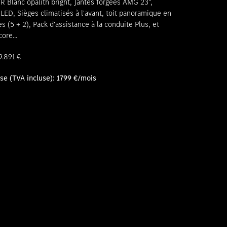
Blanc opalith bright, Jantes forgées AMG 23”,
D, Sièges climatisés à l'avant, toit panoramique en
es (5 + 2), Pack d'assistance à la conduite Plus, et
ore...
9.891 €
se (TVA incluse): 1799 €/mois