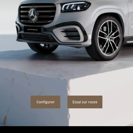
Leasing & financement
Pièces de rec
Cent
Programmes de service Mercedes
Mercedes-Ben
Cont
AMG Performance Center
Point de serv
i routier
Reche
Mercedes-Benz Certified: Nos occ
Mobile Servi
garantie
n ligne
Votre
Showroom Onl
Finition & Tu
Aide en cas d
Configurer
Essai sur route
Programmes d
Mercedes me
Manuels d'uti