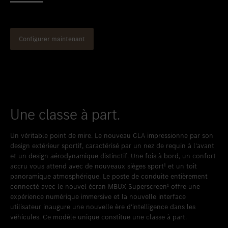
Favoriser le lieu
Esch/Alzette
Favoriser le lieu
Diekirch Used Car Center
Favoriser le lieu
GRIDX Pop-Up Store
Configurer maintenant
Une classe à part.
Un véritable point de mire. Le nouveau CLA impressionne par son
design extérieur sportif, caractérisé par un nez de requin à l'avant
et un design aérodynamique distinctif. Une fois à bord, un confort
accru vous attend avec de nouveaux sièges sport¹ et un toit
panoramique atmosphérique. Le poste de conduite entièrement
connecté avec le nouvel écran MBUX Superscreen¹ offre une
expérience numérique immersive et la nouvelle interface
utilisateur inaugure une nouvelle ère d'intelligence dans les
véhicules. Ce modèle unique constitue une classe à part.