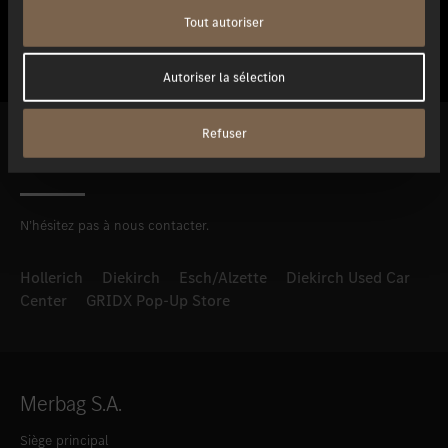
les routes.
Tout autoriser
Autoriser la sélection
Refuser
Nous vous conseillons volontiers.
N’hésitez pas à nous contacter.
Hollerich
Diekirch
Esch/Alzette
Diekirch Used Car
Center
GRIDX Pop-Up Store
Merbag S.A.
Siège principal