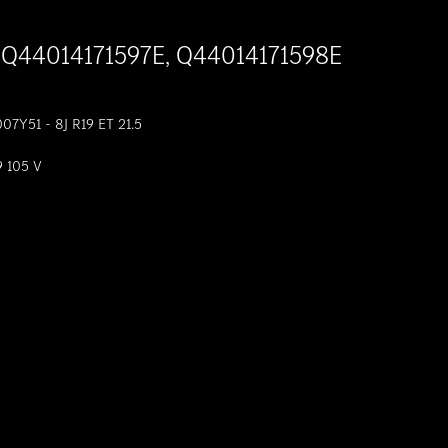
( Q44014171597E, Q44014171598E
Y51 - 8J R19 ET 21.5
9 105 V