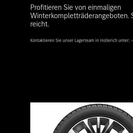
Profitieren Sie von einmaligen
Mercedes-AMG
Winterkompletträderangeboten. S
smart
reicht.
Kontaktieren Sie unser Lagerteam in Hollerich unter:
+
Probefahrt anfr
Online-Konfigur