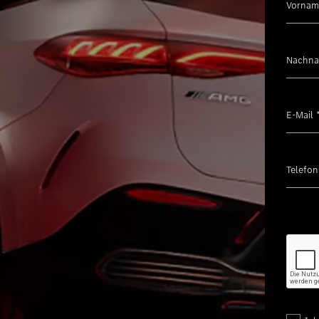
Vorna
Mercedes-AMG
smart
Nachn
Probefahrt anfr
E-Mail
Online-Konfigur
Telefo