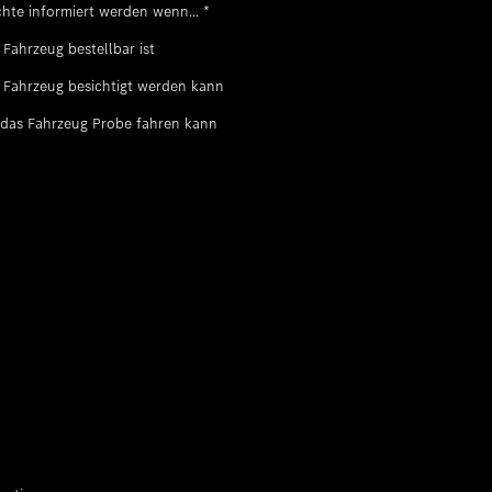
Standort favorisieren
Diekirch
hte informiert werden wenn...
*
che Kunden
etenzzentren
Standort favorisieren
Esch/Alzette
 Fahrzeug bestellbar ist
enter
 Fahrzeug besichtigt werden kann
Standort favorisieren
Diekirch Used Car Center
akt
 das Fahrzeug Probe fahren kann
ING Service-Stützpunkt
Standort favorisieren
GRIDX Pop-Up Store
dortsuche
eg zu unseren persönlichen Angeboten
room
programme