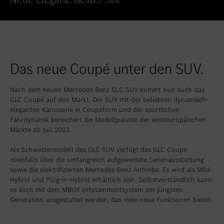
Standort favorisieren
Diekirch Used Car Center
Standort favorisieren
GRIDX Pop-Up Store
Das neue Coupé unter den SUV.
Nach dem neuen Mercedes-Benz GLC SUV kommt nun auch das
GLC Coupé auf den Markt. Der SUV mit der beliebten dynamisch-
eleganten Karosserie in Coupéform und der sportlichen
Fahrdynamik bereichert die Modellpalette der westeuropäischen
Märkte ab Juli 2023.
Als Schwestermodell des GLC SUV verfügt das GLC Coupé
ebenfalls über die umfangreich aufgewertete Serienausstattung
sowie die elektrifizierten Mercedes-Benz Antriebe. Es wird als Mild-
Hybrid und Plug-in-Hybrid erhältlich sein. Selbstverständlich kann
es auch mit dem MBUX Infotainmentsystem der jüngsten
Generation ausgestattet werden, das viele neue Funktionen bietet.