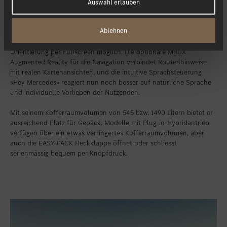
Mit verbesserter Nutzerfreundlichkeit präsentiert sich das aktuelle
Auswahl erlauben
Infotainment-System MBUX (Mercedes-Benz User Experience).
Sowohl auf dem Fahrer- als auch dem Zentraldisplay erleichtern
Ablehnen
brillante Ansichten die Bedienung von Fahrzeug- und
Komfortfunktionen, die Navigation ist für eine bessere
Orientierung per Fullscreen möglich. Die optionale MBUX
Augmented Reality für die Navigation verbindet Routenhinweise
mit realen Kartenansichten, und die intuitive Sprachsteuerung
«Hey Mercedes» reagiert nun noch besser auf natürliche Sprache
und individuelle Vorlieben der Nutzenden.
Mit seinem Kofferraumvolumen von 545 bzw. 1490 Litern bietet er
ausreichend Platz für Gepäck. Modelle mit Plug-in-Hybridantrieb
verfügen über ein etwas verringertes Kofferraumvolumen, aber
auch die EASY-PACK Heckklappe öffnet oder schliesst
serienmässig bequem per Knopfdruck.