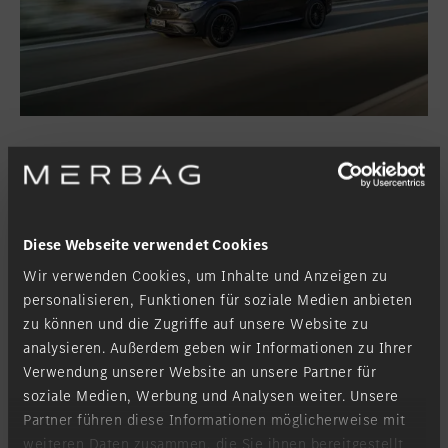
Auf verschiedenen Terrains sicher
unterwegs.
Diese Webseite verwendet Cookies
Das neue GLC Coupé ist auf jedem Terrain zuhause. Egal ob auf
Wir verwenden Cookies, um Inhalte und Anzeigen zu
befestigen oder unbefestigten Strassen überzeugt es mit Komfort,
Agilität und dank serienmässigem Allradantrieb 4MATIC mit
personalisieren, Funktionen für soziale Medien anbieten
souveränem Vortrieb. Besonders mit der optional verfügbaren
zu können und die Zugriffe auf unsere Website zu
Hinterachslenkung (4,5 Grad) wird das Coupé gleichermassen
analysieren. Außerdem geben wir Informationen zu Ihrer
agiler wie der SUV. Die Allradlenkung wird zusammen mit der
Verwendung unserer Website an unsere Partner für
AIRMATIC Luftfederung angeboten. Das Sportfahrwerk dagegen
soziale Medien, Werbung und Analysen weiter. Unsere
gehört zum Serienumfang. Als Plug-in-Hybrid kann das Mercedes
SUV Coupé auch rein elektrisch im Gelände fahren.
Partner führen diese Informationen möglicherweise mit
weiteren Daten zusammen, die Sie ihnen bereitgestellt