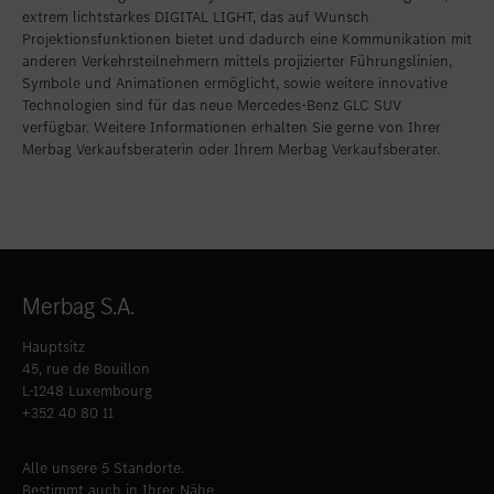
extrem lichtstarkes DIGITAL LIGHT, das auf Wunsch
Projektionsfunktionen bietet und dadurch eine Kommunikation mit
anderen Verkehrsteilnehmern mittels projizierter Führungslinien,
Symbole und Animationen ermöglicht, sowie weitere innovative
Technologien sind für das neue Mercedes-Benz GLC SUV
verfügbar. Weitere Informationen erhalten Sie gerne von Ihrer
Merbag Verkaufsberaterin oder Ihrem Merbag Verkaufsberater.
Merbag S.A.
Hauptsitz
45, rue de Bouillon
L-1248 Luxembourg
+352 40 80 11
Alle unsere 5 Standorte.
Bestimmt auch in Ihrer Nähe