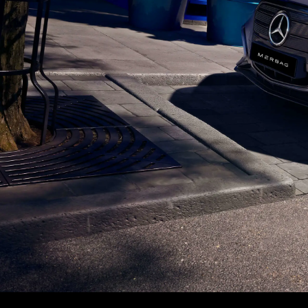
Mercedes-AMG
smart
Probefahrt anfr
Online-Konfigur