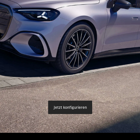
Leasing & Finanzierung
Ersatzteile für gewerbli
Komp
Mercedes-Benz Serviceprogramme
Mercedes-Benz Classic C
Kont
AMG Performance Center
Offizieller HK-ENGINEER
agen
Stan
Mercedes-Benz Certified Gebrauchtwagen
Mobile Service
ator
Ihr W
Collection Online Show
Veredelung & Tuning
Hilfe bei einem Unfall
Jetzt konfigurieren
Mercedes-Benz Service
Mercedes me connect
Betriebsanleitungen